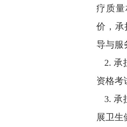
疗质量
价，承
导与服
2.
资格考
3.
展卫生