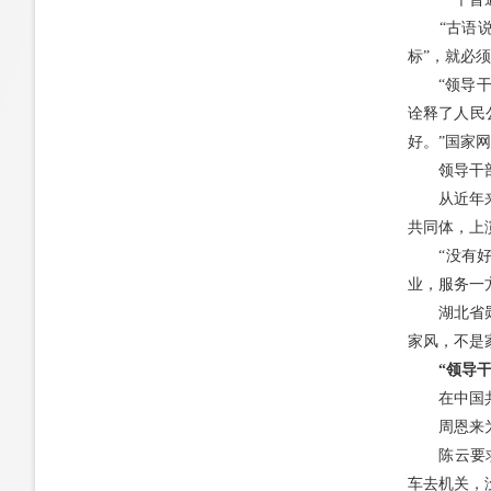
“古语说，
标”，就必
“领导干部
诠释了人民
好。”国家
领导干部的
从近年来查
共同体，上
“没有好的
业，服务一
湖北省郧西
家风，不是
“领导
在中国共产
周恩来为身
陈云要求家
车去机关，