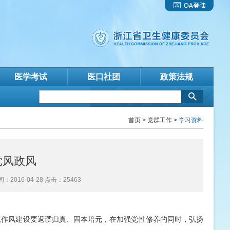
医学考试
医口社团
政策法规
首页
>
党群工作
>
学习资料
党风政风
16-04-28 点击：25463
作风建设要返璞归真、固本培元，在加强党性修养的同时，弘扬