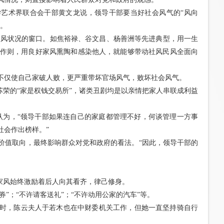
艺术界联合会干部黄文龙说，领导干部要当好社会风气的“风向
善。
风状况的窗口。如焦裕禄、谷文昌、杨善洲等先进典型，用一生
作则，用良好家风熏陶和感染他人，就能够带动社风民风全面向
仅使自己家破人败，更严重带坏官场风气，败坏社会风气。
荣的“家是权钱交易所”，诸类丑剧均是以亲情把家人串联成利益
认为，“领导干部如果连自己的家庭都管理不好，何谈管理一方事
社会作出榜样。”
值取向，最终影响群众对党和政府的看法。“因此，领导干部的
家风始终激励着后人向其看齐，律己修身。
；“不许请客送礼”；“不许动用公家的汽车”等。
时，陈云夫人于若木也在中财委机关工作，但她一直坚持骑自行