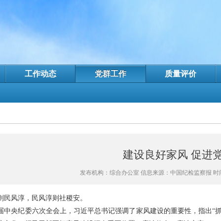
工作动态
党群工作
质量评价
建设良好家风 促进
发布机构：综合办公室 信息来源：中国纪检监察报 时间：20
民风淳，民风淳则社稷安。
央纪委六次全会上，习近平总书记强调了家风建设的重要性，指出“抓