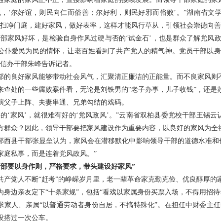
‘尔好谊，则民向仁而俗善；尔好利，则民好邪而俗败’。”湖南省文学
须扫净门庭，建好家风，做好表率，这样才能风行草从，引领社会崇德向
家风好坏，是检验自身作风过硬与否的‘试金石’，也是群众了解党风政
公仆爱民为民的情怀，让老百姓看到了共产党人的精气神。党员干部以身
网信办干部朱峰告诉记者。
良好家风能够带动社会风气，汇聚清正廉洁的正能量。而不良家风则不
处的一些腐败案件看，无论是刘铁男的“老子办事，儿子收钱”，还是苏
演父子上阵、夫妻串通、兄弟勾结的戏码。
‘家风’，就很难有好的‘党风政风’。”云南省双柏县委党校干部王锡云
方群众？因此，领导干部要把家风建设作为重要内容，以良好的家风为全
县干部张显垒认为，家风会在潜移默化中影响领导干部的道德水准和价
家庭私事，而是连着党风政风。”
干部要以身作则，严格要求，带头建设好家风”
党人不断“赶考”的峥嵘岁月里，老一辈革命家克勤克俭、优良醇厚的
边亲友定下“十条家规”，包括“看戏以家属身份买票入场，不得用招待券”
人、亲属“以普通劳动者身份自居，不搞特殊化”。在担任中财委主任
没搭过一次公车。