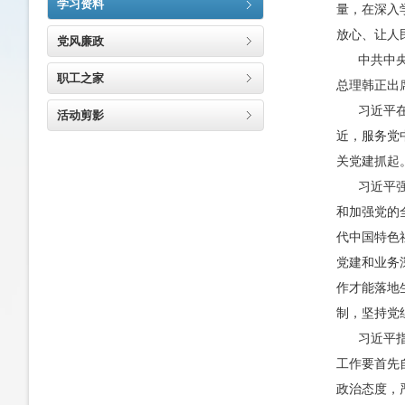
学习资料
量，在深入
放心、让人
党风廉政
中共中
职工之家
总理韩正出
习近平
活动剪影
近，服务党
关党建抓起
习近平
和加强党的
代中国特色
党建和业务
作才能落地
制，坚持党
习近平
工作要首先
政治态度，