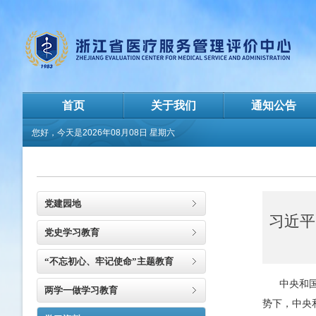
首页
关于我们
通知公告
您好，今天是
2026年08月08日 星期六
党建园地
习近平
党史学习教育
“不忘初心、牢记使命”主题教育
中央和国家
两学一做学习教育
势下，中央