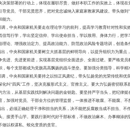
央决策部署的行动上，体现在履职尽责、做好本职工作的实效上，体现在
引导党员、干部见贤思齐，把对党忠诚纳入家庭家教家风建设。带头做到“
和能力。
强调，中央和国家机关要走在理论学习的前列，提高学习教育针对性和实
笃信笃行学，学出坚定信仰、学出使命担当，学以致用、身体力行，把学
治理论、增强政治定力、提高政治能力、防范政治风险专题培训，创造条
指出，中央和国家机关要树立大抓基层的鲜明导向，以提升组织力为重点
争先进、先进更前进，实现基层党组织全面进步、全面过硬。要严格党员教
帜，每个支部都成为党旗高高飘扬的战斗堡垒。要加强分类指导，科学精
强调，中央和国家机关要持之以恒正风肃纪，带头弘扬党的光荣传统和优
深化纠“四风”工作，坚决克服形式主义、官僚主义。要大力弘扬密切联系
的方法，从基层实践找到解决问题的金钥匙。要坚持严字当头，把纪律挺在
育，加强对党员、干部全方位的管理监督，一体推进不敢腐、不能腐、不
指出，必须正确处理干净和担当的关系，决不能把反腐败当成不担当、不
头、接烫手山芋。要践行新时代好干部标准，不做政治麻木、办事糊涂的
不做以权谋私、蜕化变质的贪官。