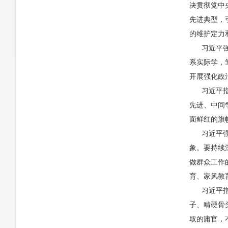
决贯彻党中
先进典型，
的维护定力
习近平
系实际学，
开展强化政
习近平
先进、中间
面鲜红的旗
习近平
象。要持续
做群众工作
育、家风教
习近平
子、啃硬骨
取的庸官，