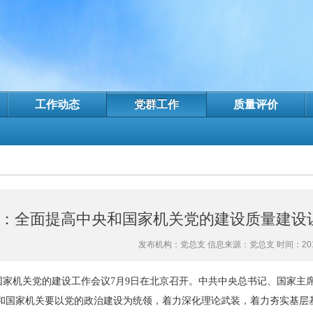
工作动态
党群工作
质量评价
：全面提高中央和国家机关党的建设质量建设
发布机构：党总支 信息来源：党总支 时间：2019-
机关党的建设工作会议7月9日在北京召开。中共中央总书记、国家主席
和国家机关要以党的政治建设为统领，着力深化理论武装，着力夯实基层